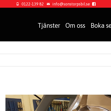
0122-139 82
info@sonstorpsbil.se
Tjänster
Om oss
Boka se